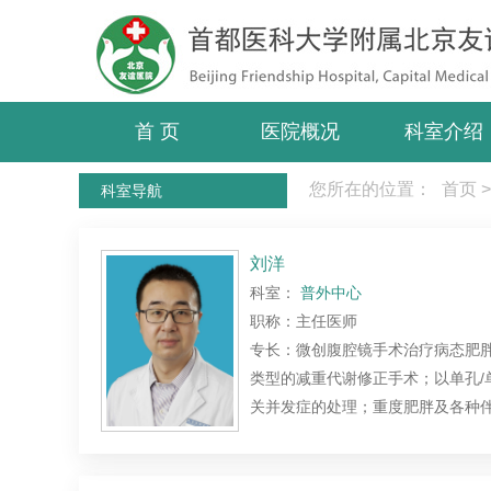
首 页
医院概况
科室介绍
您所在的位置：
首页
>
科室导航
刘洋
科室：
普外中心
职称：主任医师
专长：微创腹腔镜手术治疗病态肥胖
类型的减重代谢修正手术；以单孔/
关并发症的处理；重度肥胖及各种