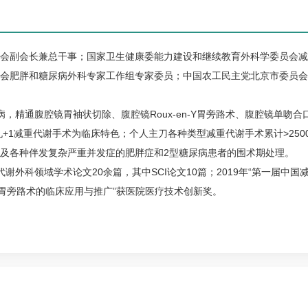
会副会长兼总干事；国家卫生健康委能力建设和继续教育外科学委员会减
会肥胖和
糖尿病
外科专家工作组专家委员；中国农工民主党北京市委员会
病
，精通腹腔镜胃袖状切除、腹腔镜Roux-en-Y胃旁路术、腹腔镜单吻合
+1减重代谢手术为临床特色；个人主刀各种类型减重代谢手术累计>250
及各种伴发复杂严重并发症的肥胖症和2型
糖尿病
患者的围术期处理。
外科领域学术论文20余篇，其中SCI论文10篇；2019年“第一届中国
口胃旁路术的临床应用与推广”获医院医疗技术创新奖。