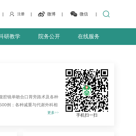
|
|
微博
|
微信
|
注册
科研教学
院务公开
在线服务
术、腹腔镜单吻合口胃旁路术及各种
500例；各种减重与代谢外科相
更多>>
手机扫一扫