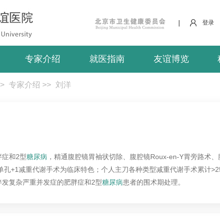
|
登录
专家介绍
就医指南
友谊博览
>
专家介绍
>>
刘洋
症和2型
糖尿病
，精通腹腔镜胃袖状切除、腹腔镜Roux-en-Y胃旁路
单孔+1减重代谢手术为临床特色；个人主刀各种类型减重代谢手术累计>2
伴发复杂严重并发症的肥胖症和2型
糖尿病
患者的围术期处理。