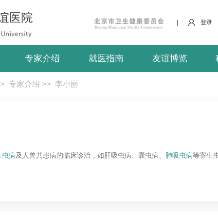
|
登录
专家介绍
就医指南
友谊博览
>
专家介绍
>>
李小丽
生虫病
及人兽共患病的临床诊治，如肝吸虫病、囊虫病、
肺吸虫病
等寄生