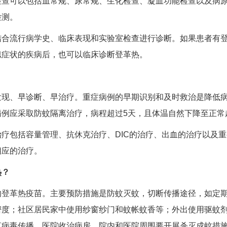
检查可以包括血常规、尿常规、生化检查、凝血功能检查以及病
检测。
结合流行病学史、临床表现和实验室检查进行诊断。如果患者有
似症状的疾病后，也可以临床诊断登革热。
发现、早诊断、早治疗。重症病例的早期识别和及时救治是降低
例应采取防蚊隔离治疗，病程超过5天，且体温自然下降至正常
治疗包括容量管理、抗休克治疗、DIC的治疗、出血的治疗以及
相应的治疗。
热？
的登革热疫苗。主要预防措施是防蚊灭蚊，切断传播途径，如定
密度；社区居民家中使用纱窗纱门和蚊帐蚊香等；外出使用驱蚊
革病毒传播。医院收治病房、院内和医院周围要开展杀灭成蚊措