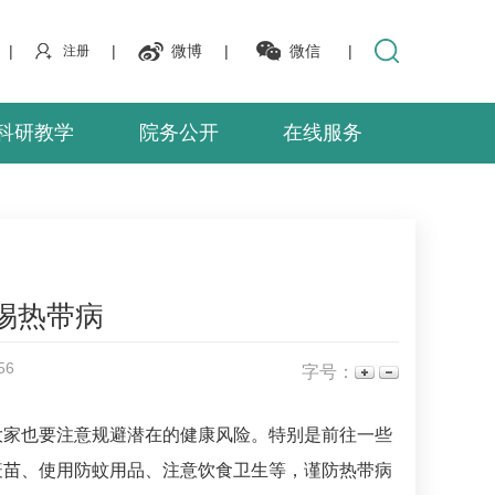
|
|
微博
|
微信
|
注册
科研教学
院务公开
在线服务
惕热带病
56
字号：
大家也要注意规避潜在的健康风险。特别是前往一些
疫苗、使用防蚊用品、注意饮食卫生等，谨防
热带病