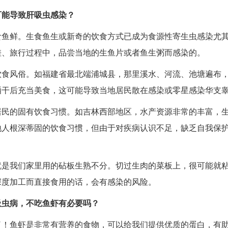
可能导致肝吸虫感染？
食鱼鲜。生食鱼生或新奇的饮食方式已成为食源性寄生虫感染尤
差、旅行过程中，品尝当地的生鱼片或者鱼生粥而感染的。
饮食风俗。如福建省最北端浦城县，那里溪水、河流、池塘遍布
晒干后充当美食，这可能导致当地居民散在感染或零星感染华支
居民的固有饮食习惯。如吉林西部地区，水产资源非常的丰富，
地人根深蒂固的饮食习惯，但由于对疾病认识不足，缺乏自我保
就是我们家里用的砧板生熟不分。切过生肉的菜板上，很可能就
深度加工而直接食用的话，会有感染的风险。
吸虫病，不吃鱼虾有必要吗？
了！鱼虾是非常有营养的食物，可以给我们提供优质的蛋白，有