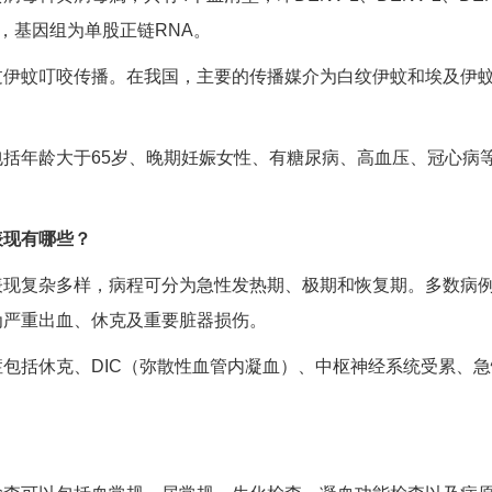
m，基因组为单股正链RNA。
过伊蚊叮咬传播。在我国，主要的传播媒介为白纹伊蚊和埃及伊
括年龄大于65岁、晚期妊娠女性、有
糖尿病
、
高血压
、
冠心病
表现有哪些？
表现复杂多样，病程可分为急性发热期、极期和恢复期。多数病
为严重出血、休克及重要脏器损伤。
症包括休克、DIC（弥散性血管内凝血）、中枢神经系统受累、