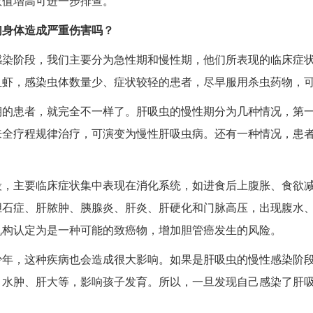
数值增高可进一步排查。
们身体造成严重伤害吗？
感染阶段，我们主要分为急性期和慢性期，他们所表现的临床症
鱼虾，感染虫体数量少、症状较轻的患者，尽早服用杀虫药物，
期的患者，就完全不一样了。肝吸虫的慢性期分为几种情况，第
来全疗程规律治疗，可演变为慢性肝吸虫病。还有一种情况，患
段，主要临床症状集中表现在消化系统，如进食后上腹胀、食欲
胆石症、肝脓肿、胰腺炎、肝炎、
肝硬化
和门脉高压，出现腹水
机构认定为是一种可能的致癌物，增加胆管癌发生的风险。
少年，这种疾病也会造成很大影响。如果是肝吸虫的慢性感染阶
、水肿、肝大等，影响孩子发育。所以，一旦发现自己感染了肝