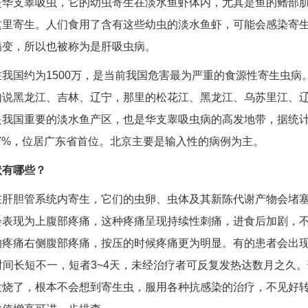
是华支睾吸虫，它的幼虫寄生在淡水鱼虾体内，尤其是鱼的鳍部
这里寄生。人们食用了含有这些幼虫的淡水鱼虾，可能会感染
寄
病变，所以也被称为是肝吸虫病。
我国约为1500万，是当前我国危害最为严重的食源性
寄生虫病
如说黑龙江、吉林、辽宁，那里的松花江、黑龙江、乌苏里江、
是我国重要的淡水鱼产区，也是华支睾吸虫病的高发地带，据统
.7%，位居广东省首位。北京主要是输入性的病例为主。
状有哪些？
在肝胆管系统内寄生，它们的虫卵、虫体及其新陈代谢产物会堵
会表现为上腹部疼痛，这种疼痛呈现持续性刺痛，进食后加剧，
的疼痛右侧腹部疼痛，按压的时候疼痛更为明显。有的患者会出
时间长短不一，短者3~4天，未经治疗者可反复发热达数月之久
发烧了，根本不会想到寄生虫，服用各种抗感染的治疗，不见好