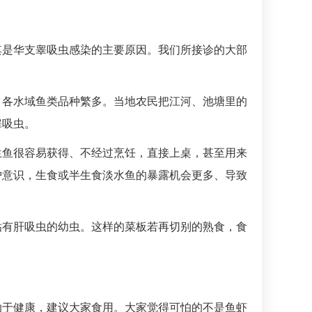
其是华支睾吸虫感染的主要原因。我们所接诊的大部
，各水域鱼类品种繁多。当地农民把江河、池塘里的
睾吸虫。
生鱼很容易获得、不经过烹饪，直接上桌，甚至用来
护意识，生食或半生食淡水鱼的暴露机会更多、导致
粘有肝吸虫的幼虫。这样的菜板若再切别的熟食，食
助于健康，建议大家食用。大家觉得可怕的不是鱼虾