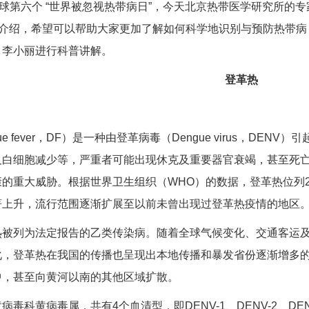
球第六个 “世界被忽视
热带病
日”，今天
北京热带医学研究所
的专
家介绍，希望可以帮助大家更加了解如何科学地识别与预防
热带病
、
李小丽
进行科普讲解。
登革热
？
ue fever，DF）是一种由登革病毒（Dengue virus，D
及白细胞减少等，严重者可能出现休克及重要器官衰竭，甚至死
的重大威胁。根据世界卫生组织（WHO）的数据，登革热位列2
著上升，流行范围逐渐扩展至以前未曾出现过登革热疫情的地区
热被列为法定报告的乙类传染病。随着全球气候变化、交通客运
化，登革热在我国的传播也呈现出本地传播和暴发省份逐渐增多
中，甚至向黄河以南的其他区域扩散。
病毒科黄病毒属，共有4个血清型，即DENV-1、DENV-2、DE