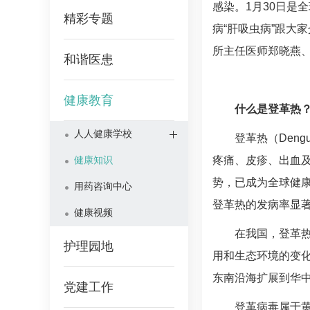
感染。1月30日是全
精彩专题
病
“肝吸虫病”跟大
所
主任医师
郑晓燕
和谐医患
健康教育
什么是登革热
人人健康学校
登革热（Deng
健康知识
疼痛、皮疹、出血
势，已成为全球健康
用药咨询中心
登革热的发病率显
健康视频
在我国，登革
护理园地
用和生态环境的变
东南沿海扩展到华
党建工作
登革病毒属于黄