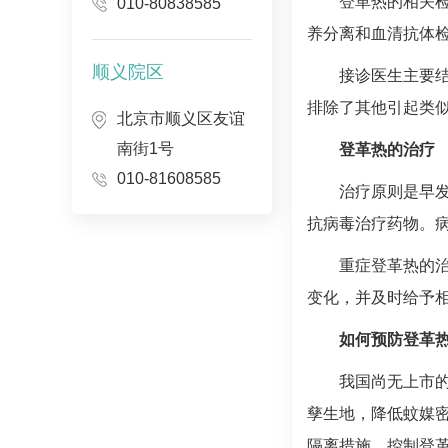
登革热的相关
010-80838585
养分离和血清抗体
顺义院区
接诊医生主要
排除了其他引起类
北京市顺义区友谊
南街1号
登革热的治疗
010-81608585
治疗原则是早
抗病毒治疗药物。病
重症登革热的
变化，并及时给予
如何预防登革
我国尚无上市
孳生地，降低蚊媒
隔离措施，控制登