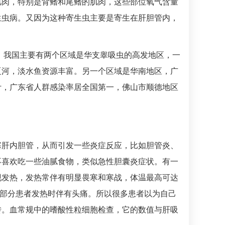
肌肉，特别是背鳍和尾鳍的肌肉，这些部位氧气含量
生虫病
。又因为这种寄生虫主要是寄生在肝胆管内，
。我国主要有两个区域是华支睾吸虫的高发地区，一
辽河，淡水鱼资源丰富。另一个区域是华南地区，广
计，广东省人群感染率居全国第一，佛山市顺德地区
塞肝内胆管，从而引发一些炎症反应，比如胆管炎、
不喜欢吃一些油腻食物，类似急性胆囊炎症状。有一
现发热，发热常伴有明显畏寒和寒战，体温最高可达
。部分患者发热时伴有头痛。所以很多患者以为自己
转。血常规中的嗜酸性粒细胞检查，它的数值与肝吸