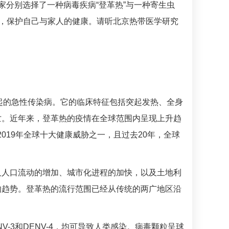
家分别选择了一种病毒疾病“登革热”与一种
寄生虫
，保护自己与家人的健康。请听
北京热带医学研究
ENV）引起的急性传染病。它的临床特征包括突起发热、全身
亡。近年来，登革热的疫情在全球范围内呈现上升趋
019年全球十大健康威胁之一，且过去20年，全球
。
及人口流动的增加、城市化进程的加快，以及土地利
的趋势。登革热的流行范围已经从传统的两广地区沿
NV-3和DENV-4，均可导致人类感染。病毒颗粒呈球