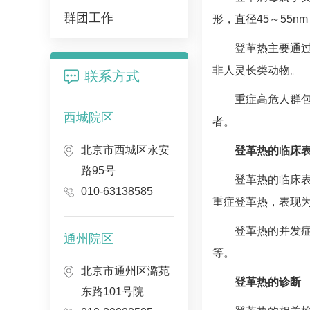
群团工作
形，直径45～55n
登革热主要通
非人灵长类动物。
联系方式
重症高危人群包
西城院区
者。
北京市西城区永安
登革热的临床
路95号
登革热的临床
010-63138585
重症登革热，表现
登革热的并发
通州院区
等。
北京市通州区潞苑
登革热的诊断
东路101号院