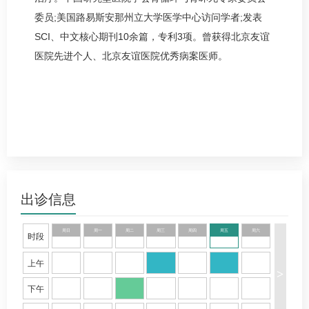
委员;美国路易斯安那州立大学医学中心访问学者;发表
SCI、中文核心期刊10余篇，专利3项。曾获得北京友谊
医院先进个人、北京友谊医院优秀病案医师。
出诊信息
周日
周一
周二
周三
周四
周五
周六
时段
上午
>
下午