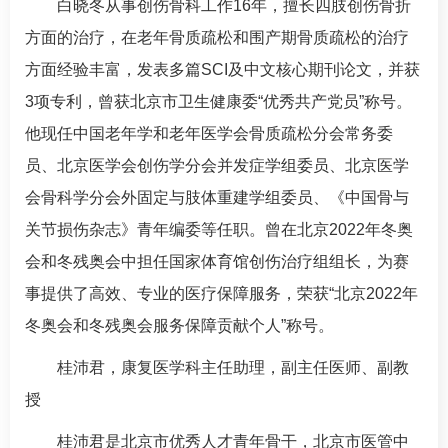
白晓冬
从事创伤
骨科
工作16年，擅长四肢创伤骨折
方面的治疗，在老年骨质疏松和围产期骨质疏松的治疗
方面经验丰富，发表多篇SCI及中文核心期刊论文，并获
3项专利，曾获北京市卫生健康委“优秀共产党员”称号。
他现任中国老年学和老年医学会骨质疏松分会常务委
员、北京医学会创伤学分会并发症学组委员、北京医学
会
骨科
学分会外固定与肢体重建学组委员、《中国骨与
关节损伤杂志》青年编委等任职。曾在北京2022年冬奥
会和冬残奥会中担任国家体育馆创伤治疗组组长，为赛
事提供了高效、专业的医疗保障服务，荣获“北京2022年
冬奥会和冬残奥会服务保障贡献个人”称号。
桂沛君
，
康复医学科
主任助理，副主任医师、副教
授
桂沛君
是北京市优秀人才青年骨干，北京市医管中