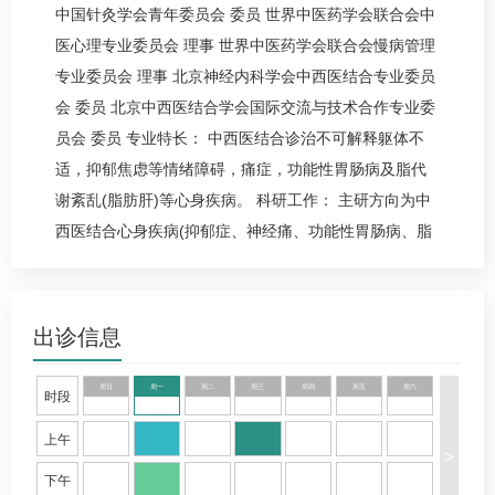
中国针灸学会青年委员会 委员 世界中医药学会联合会中
医心理专业委员会 理事 世界中医药学会联合会慢病管理
专业委员会 理事 北京
神经内科
学会中西医结合专业委员
会 委员 北京中西医结合学会国际交流与技术合作专业委
员会 委员 专业特长： 中西医结合诊治不可解释躯体不
适，抑郁焦虑等情绪障碍，痛症，功能性胃肠病及脂代
谢紊乱(脂肪肝)等心身疾病。 科研工作： 主研方向为中
西医结合心身疾病(抑郁症、神经痛、功能性胃肠病、脂
代谢紊乱)的临床及基础研究，主持国家级课题1项，市
局级课题4项，以第一作者及通讯作者身份发表SCI文章4
篇，核心期刊文章10余篇。 获奖情况： 京津冀中医、中
出诊信息
西医结合“晨曦60”计划(第一期)优秀人才
周日
周一
周二
周三
周四
周五
周六
时段
上午
>
下午