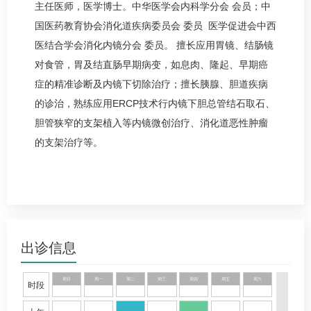
主任医师，医学博士。中华医学会内科学分会 会员；中
国医药教育协会消化道疾病委员会 委员 医学促进会中西
医结合学会消化内镜分会 委员。 擅长应用胃镜、结肠镜
对食管，胃及结直肠早期病变，如息肉、隆起、早期癌
症的精准诊断及内镜下切除治疗；擅长胰腺、胆道疾病
的诊治，熟练应用ERCP技术行内镜下胆总管结石取石、
胆管狭窄的支架植入等内镜微创治疗、消化道恶性肿瘤
的支架治疗等。
出诊信息
周日
周一
周二
周三
周四
周五
周六
时段