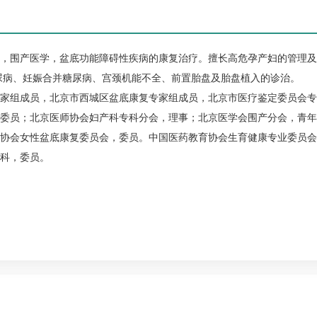
，围产医学，盆底功能障碍性疾病的康复治疗。擅长高危孕产妇的管理及
尿病
、妊娠合并
糖尿病
、宫颈机能不全、前置胎盘及胎盘植入的诊治。
家组成员，北京市西城区盆底康复专家组成员，北京市医疗鉴定委员会专
委员；北京医师协会
妇产科
专科分会，理事；北京医学会围产分会，青年
协会女性盆底康复委员会，委员。中国医药教育协会生育健康专业委员会
科，委员。