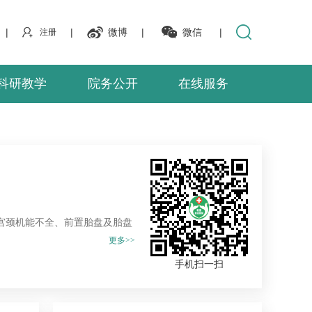
|
|
微博
|
微信
|
注册
科研教学
院务公开
在线服务
宫颈机能不全、前置胎盘及胎盘
更多>>
手机扫一扫