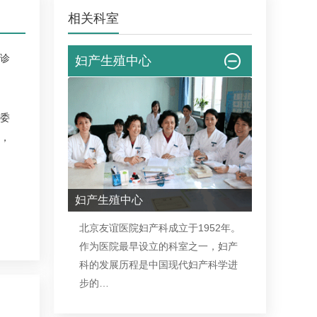
相关科室
诊
妇产生殖中心
委
，
妇产生殖中心
北京友谊医院
妇产科
成立于1952年。
作为医院最早设立的科室之一，
妇产
科
的发展历程是中国现代
妇产科
学进
步的…