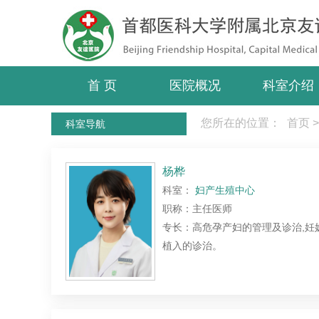
首 页
医院概况
科室介绍
您所在的位置：
首页
>
科室导航
杨桦
科室：
妇产生殖中心
职称：主任医师
专长：高危孕产妇的管理及诊治,妊
植入的诊治。