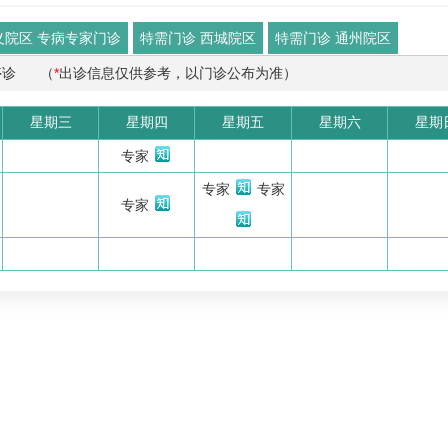
义院区 专病专家门诊
特需门诊 西城院区
特需门诊 通州院区
停诊
（
*
出诊信息仅供参考，以门诊公布为准）
星期三
星期四
星期五
星期六
星期
专家
专家
专家
专家