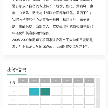
逐步形成了自己的专业特长：脱发、痤疮、黄褐斑、瘢
痕、白癜风、激光与注射联合面部年轻化。周四下午在
我院
医学美容中心
从事激光祛斑、祛红血丝、光子嫩
肤、果酸换肤、面部导入、皮肤生理和肤质检测等面部
年轻化和美容的治疗操作。
2008-2009年期间荣获国家建设高水平大学项目资助赴
澳大利亚悉尼大学附属Westmead医院交流学习1年。
2013年9月至2014年2月在北京大学第一医院皮肤科进修
学习，内化了自己的临床思维能力，提升了临床诊治水
平。
出诊信息
社会兼职:中华医学会皮肤性病学分会毛发学组委员；北
京医师协会皮肤科专科医师分会理事；北京中西医结合
周日
周一
周二
周三
周四
周五
周六
时段
学会医学美容专业委员会现代医学美容学组副组长;中国
上午
整形美容协会毛发医学分会委员；中华医学会皮肤性病
>
学分会“皮肤病数字化诊断亚学组”（数字病理方向）专
下午
家；中国临床医生杂志特约编委。