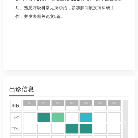
后。熟悉呼吸科常见病诊治，参加肺间质疾病科研工
作，并发表相关论文5篇。
出诊信息
周日
周一
周二
周三
周四
周五
周六
时段
上午
>
下午