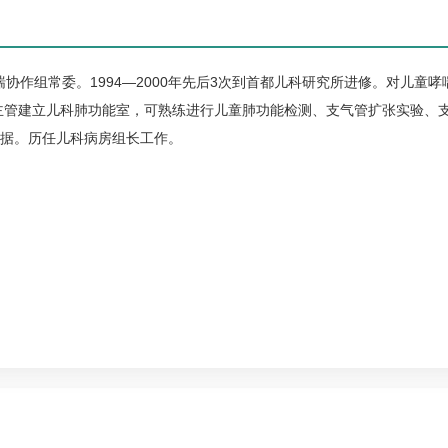
喘
协作组常委。1994—2000年先后3次到首都
儿科
研究所进修。对儿童
哮
主管建立
儿科
肺功能室，可熟练进行儿童肺功能检测、支气管扩张实验、
据。历任
儿科
病房组长工作。