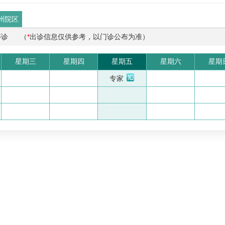
州院区
停诊
（
*
出诊信息仅供参考，以门诊公布为准）
星期三
星期四
星期五
星期六
星期
专家