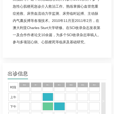
急性心肌梗死急诊介入救治工作。熟练掌握心血管危重
症抢救、床旁血流动力学监测、床旁临时起搏、主动脉
内气囊反搏等各项技术。2010年11月至2011年2月，在
澳大利亚Charles Sturt大学研修。在SCI收录杂志发表第
一及合作作者论文10余篇，为多个SCI收录杂志审稿人。
参与多项
冠心病
、心肌梗死等临床及基础研究。
出诊信息
周日
周一
周二
周三
周四
周五
周六
时段
上午
>
下午