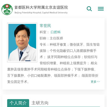
常世民
科室：
口腔科
职称：主任医师
专长：种植牙修复；微创拔牙、阻生智齿
拔除；个性化隐蔽切口入路腮腺肿瘤手
术； 拔牙同期种植位点保存；软组织与
骨组织增量、种植前上颌窦提升；.根尖
囊肿及颌骨囊肿手术同期植骨种植位点保存；下颌下腺肿瘤、
舌下腺囊肿、小切口鳃裂囊肿、颌面部肿瘤手术；.颌面部骨折
复位固定手术。
更多>>
个人简介
主研方向