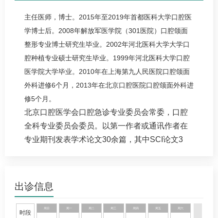
主任医师，博士。
2015
年至
2019
年首都医科大学口腔医
学博士后。
2008
年解放军医学院（
301
医院）口腔颌面
整形专业博士研究生毕业。
2002
年河北医科大学大学口
腔种植专业硕士研究生毕业。
1999
年河北医科大学口腔
医学院大学毕业。
2010
年在上海第九人民医院口腔颌面
外科进修
6
个月，
2013
年在北京口腔医院口腔颌面外科进
修
5
个月。
北京口腔医学会口腔急诊专业委员会常委，口腔
全科专业委员会委员。以第一作者或通讯作者在
专业期刊发表学术论文30余篇，其中SCI论文3
篇。
出诊信息
周日
周一
周二
周三
周四
周五
周六
时段