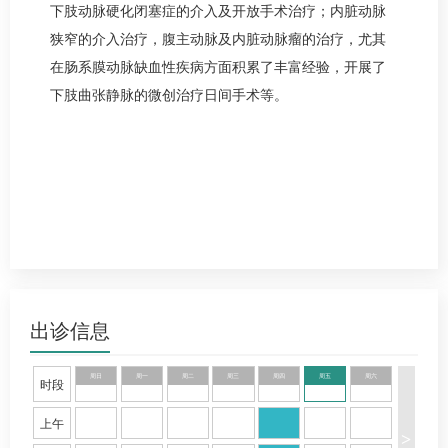
下肢动脉硬化闭塞症的介入及开放手术治疗；内脏动脉
狭窄的介入治疗，腹主动脉及内脏动脉瘤的治疗，尤其
在肠系膜动脉缺血性疾病方面积累了丰富经验，开展了
下肢曲张静脉的微创治疗日间手术等。
出诊信息
周日
周一
周二
周三
周四
周五
周六
时段
上午
>