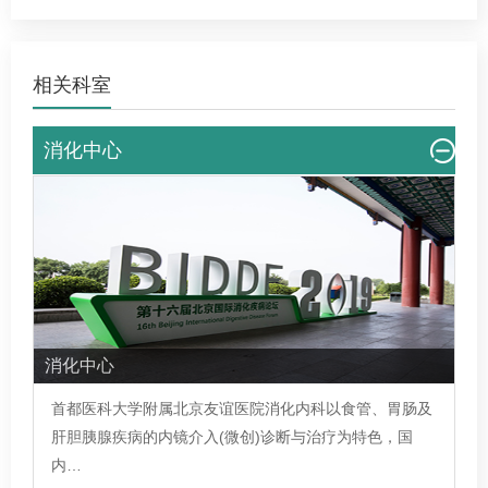
创）诊断与治
曲张出血、胃
肝病，老年胃
疗，如早期癌
肠道早癌及息
肠病，消化系
相关科室
的内镜下切
肉的内镜治
疾病诊治
除，晚期癌的
疗，食管癌、
支架置入，肝
胆道梗阻支架
消化中心
硬化出血的结
置入，内镜
扎和硬化、溃
经…
疡…
消化中心
首都医科大学附属北京友谊医院
消化内科
以食管、胃肠及
肝胆胰腺疾病的内镜介入(微创)诊断与治疗为特色，国
内…