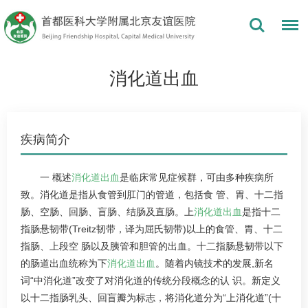
消化道出血
疾病简介
一 概述
消化道出血
是临床常见症候群，可由多种疾病所
致。消化道是指从食管到肛门的管道，包括食 管、胃、十二指
肠、空肠、回肠、盲肠、结肠及直肠。上
消化道出血
是指十二
指肠悬韧带(Treitz韧带，译为屈氏韧带)以上的食管、胃、十二
指肠、上段空 肠以及胰管和胆管的出血。十二指肠悬韧带以下
的肠道出血统称为下
消化道出血
。随着内镜技术的发展,新名
词“中消化道”改变了对消化道的传统分段概念的认 识。新定义
以十二指肠乳头、回盲瓣为标志，将消化道分为“上消化道”(十