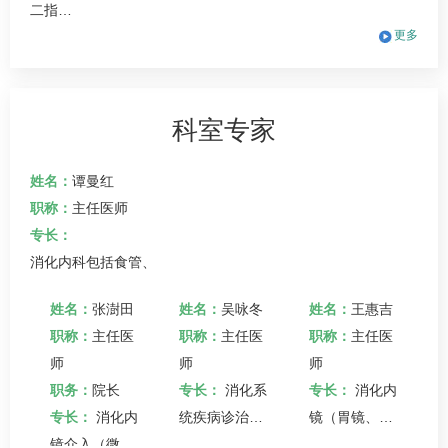
二指…
更多
科室专家
姓名：
谭曼红
职称：
主任医师
专长：
消化内科
包括食管、
宜
姓名：
张澍田
姓名：
吴咏冬
姓名：
王惠吉
医
职称：
主任医
职称：
主任医
职称：
主任医
师
师
师
内
职务：
院长
专长：
消化系
专长：
消化内
专长：
消化内
统疾病诊治。
镜（胃镜、十
镜介入（微
如肝硬变静脉
二指肠镜）及