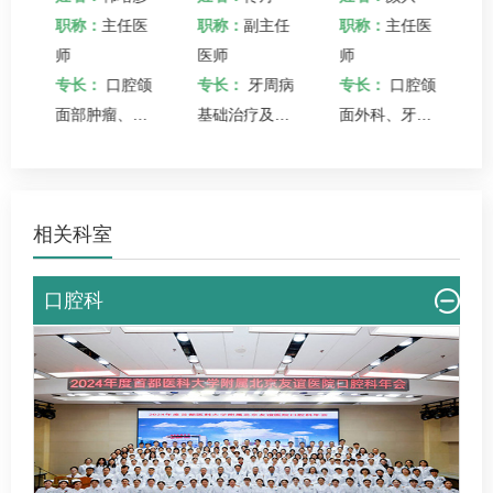
医
职称：
主任医
职称：
副主任
职称：
主任医
师
医师
师
任
专长：
口腔颌
专长：
牙周病
专长：
口腔颌
和
面部肿瘤、外
基础治疗及手
面外科、牙槽
形
伤、畸形
术治疗、牙体
外科、牙体牙
治
牙髓病
髓病、牙周疾
病
相关科室
口腔科