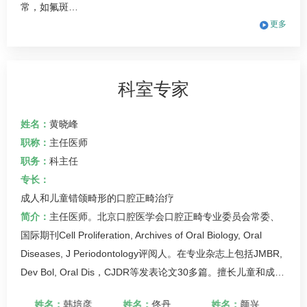
常，如氟斑…
更多
科室专家
姓名：
黄晓峰
职称：
主任医师
职务：
科主任
专长：
成人和儿童错颌畸形的
口腔正畸
治疗
简介：
主任医师。北京口腔医学会口腔正畸专业委员会常委、
国际期刊Cell Proliferation, Archives of Oral Biology, Oral
Diseases, J Periodontology评阅人。在专业杂志上包括JMBR,
Dev Bol, Oral Dis，CJDR等发表论文30多篇。擅长儿童和成…
峰
姓名：
韩培彦
姓名：
佟丹
姓名：
颜兴