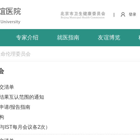
|
登录
专家介绍
就医指南
友谊博览
生命伦理委员会
会
交清单
结果互认范围的通知
申请/报告指南
构
T与IST每月会议各2次）