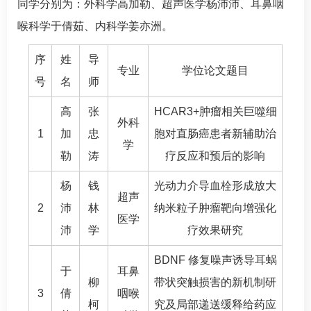
同学分别为：外科学高加勒、超声医学杨沛沛、耳鼻咽
喉科学于倩茹、内科学姜亦洲。
序
姓
导
专业
学位论文题目
号
名
师
高
张
HCAR3+肿瘤相关巨噬细
外科
1
加
忠
胞对直肠癌患者新辅助治
学
勒
涛
疗反应和预后的影响
杨
钱
光动力介导血栓形成放大
超声
2
沛
林
纳米粒子肿瘤靶向增强化
医学
沛
学
疗效果研究
BDNF 修复噪声诱导耳蜗
于
耳鼻
柳
带状突触损害的新机制研
3
倩
咽喉
柯
究及局部递送缓释给药应