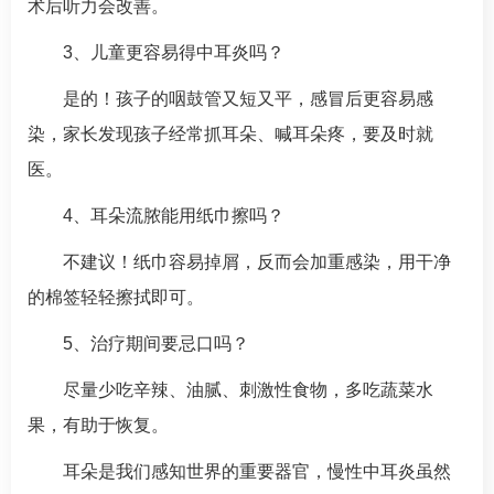
术后听力会改善。
3、儿童更容易得
中耳炎
吗？
是的！孩子的咽鼓管又短又平，感冒后更容易感
染，家长发现孩子经常抓耳朵、喊耳朵疼，要及时就
医。
4、耳朵流脓能用纸巾擦吗？
不建议！纸巾容易掉屑，反而会加重感染，用干净
的棉签轻轻擦拭即可。
5、治疗期间要忌口吗？
尽量少吃辛辣、油腻、刺激性食物，多吃蔬菜水
果，有助于恢复。
耳朵是我们感知世界的重要器官，慢性
中耳炎
虽然