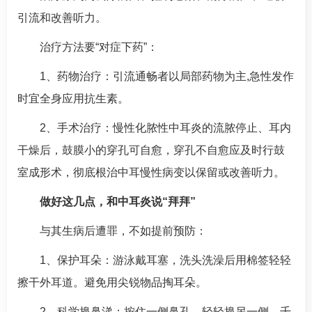
引流和改善听力。
治疗方法要“对症下药”：
1、药物治疗：引流通畅者以局部药物为主,急性发作
时宜全身应用抗生素。
2、手术治疗：慢性化脓性
中耳炎
的流脓停止、耳内
干燥后，鼓膜小的穿孔可自愈，穿孔不自愈应及时行鼓
室成形术，彻底根治中耳慢性病变以保留或改善听力。
做好这几点，和
中耳炎
说“拜拜”
与其生病后遭罪，不如提前预防：
1、保护耳朵：游泳戴耳塞，洗头洗澡后用棉签轻轻
擦干外耳道。避免用尖锐物品掏耳朵。
2、科学擤鼻涕：按住一侧鼻孔，轻轻擤另一侧，千