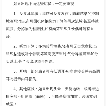
如果出现下面这些症状，一定要重视：
1、反复耳流脓：流脓可反复发作，随着感染的控制
脓液可消失,亦可因机体抵抗力下降等再次流脓,甚至持续
流脓。分泌物为黏脓性,如有肉芽组织生长偶可混有血
迹。
2、听力下降：多为传导性聋,轻者可无自觉症状,当
组织粘连或听小骨破坏等病变严重时,气骨导差可至40分
贝以上,甚至会出现混合性聋。
3、耳鸣：部分患者可有低调耳鸣,病史较长并有高调
耳鸣提示内耳损伤。
4、其他症状：如果出现头晕、天旋地转，或者半边
脸突然不听使唤（面瘫），可能是病情加重，必须立刻
就医！