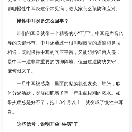
聊聊慢性
中耳炎
这个常见病，教大家怎么预防和应对。
慢性
中耳炎
是怎么回事？
咱们的耳朵就像一个精密的小“工厂”，中耳是声音传
导的关键环节。中耳还通过一根叫咽鼓管的通道和鼻咽
相通，既能保持中耳的气压平衡，又能阻挡细菌入侵，
是中耳一道非常重要的防御阵地。但当这道防线失守，
麻烦就来了。
一旦中耳被感染，里面的黏膜就会发炎、肿胀，腺
体分泌活跃，炎症细胞增多等，产生黏糊糊的脓水。如
果炎症总是好不了，拖上3个月以上，就变成了慢性
中耳
炎
。
这些信号，说明耳朵“生病”了