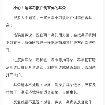
小心！这些习惯在伤害你的耳朵
很多人不知道，一些日常小习惯正在悄悄伤害耳
朵：
错误擤鼻涕：捏住两个鼻孔用力擤，会把鼻涕挤到
咽鼓管里，就像吹气球一样把细菌和其他脏东西吹进中
耳。
过度掏耳朵：用棉签、发卡等掏耳朵，容易把耵聍
从耳道口推到耳道深部，划伤耳道或捅破鼓膜，给细菌
打开大门。
耳朵进水不处理：游泳、洗澡后耳朵进水，没有及
时擦干，潮湿环境特别适合细菌、真菌生长。
反复感冒不重视：感冒、鼻炎、鼻窦炎反复发作，