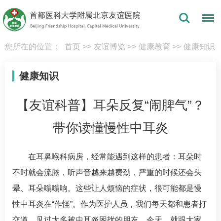
您所在的位置：
首页
>>
友谊博览
>>
健康教育
>>
健康知识
健康知识
【友谊科普】耳朵反复“闹脾气”？
带你读懂慢性中耳炎
在
耳鼻喉科
病房，经常能遇到这样的患者：耳朵时
不时就会流脓，听声音越来越费劲，严重的时候还会头
晕、耳朵嗡嗡响。这些让人烦恼的症状，很可能都是慢
性
中耳炎
在“作怪”。作为医护人员，我们每天都和患者打
交道，见过太多被
中耳炎
困扰的朋友。今天，就跟大家