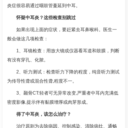
炎症很容易通过咽鼓管蔓延到中耳。
怀疑
中耳炎
？这些检查别跳过
如果出现上面的症状，要赶紧去
耳鼻喉科
。医生一
般会做这几项检查：
1、耳镜检查：用放大镜或仪器看耳道和鼓膜，判断
有没有穿孔、化脓。
2、听力测试：检查听力下降的程度，纯音听力测试
为传导性聋或混合性聋,程度不一。
3、颞骨CT:轻者可无异常改变,严重者中耳内充满低
密度影像,提示伴有黏膜增厚或肉芽形成。
得了
中耳炎
，该怎么治疗？
治疗原则为去除病因、控制感染、清除病灶、通畅