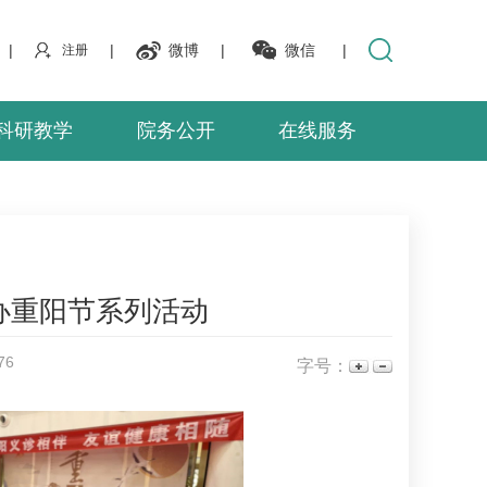
|
|
微博
|
微信
|
注册
科研教学
院务公开
在线服务
办重阳节系列活动
76
字号：