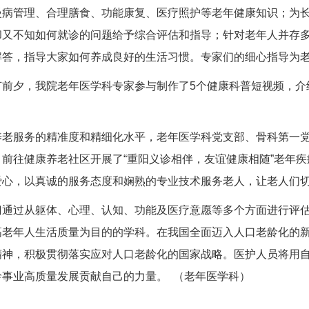
慢病管理、合理膳食、功能康复、医疗照护等老年健康知识；为
却又不知如何就诊的问题给予综合评估和指导；针对老年人并存
答，指导大家如何养成良好的生活习惯。专家们的细心指导为老
节前夕，我院老年医学科专家参与制作了5个健康科普短视频，介
养老服务的精准度和精细化水平，老年医学科党支部、
骨科
第一
前往健康养老社区开展了“重阳义诊相伴，友谊健康相随”老年
爱心，以真诚的服务态度和娴熟的专业技术服务老人，让老人们
门通过从躯体、心理、认知、功能及医疗意愿等多个方面进行评
高老年人生活质量为目的的学科。在我国全面迈入人口老龄化的
精神，积极贯彻落实应对人口老龄化的国家战略。医护人员将用
龄事业高质量发展贡献自己的力量。 （老年医学科）