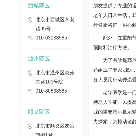
西城院区
朋友提供了专业的
老年人日常生活，
北京市西城区永安
行健康咨询，耐心解
路95号
010-63138585
此外，在重阳
预防和治疗方法。
通州院区
为了有效提高
还组成了专家团队，
北京市通州区潞苑
务人员用行动传递
东路101号院
010-80838585
老年医学是一
持老人功能、以提
顺义院区
业的重要指示批示
力探索，为推动老
北京市顺义区友谊
南街1号