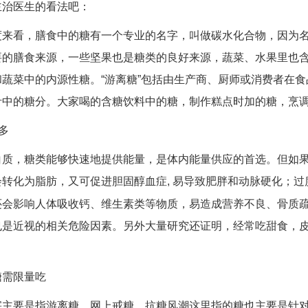
主治医生的看法吧：
度来看，膳食中的糖有一个专业的名字，叫做碳水化合物，因为
的膳食来源，一些坚果也是糖类的良好来源，蔬菜、水果里也含有
蔬菜中的内源性糖。“游离糖”包括由生产商、厨师或消费者在
汁中的糖分。大家喝的含糖饮料中的糖，制作糕点时加的糖，烹
多
白质，糖类能够快速地提供能量，是体内能量供应的首选。但如
转化为脂肪，又可促进胆固醇血症, 易导致肥胖和动脉硬化；
还会影响人体吸收钙、维生素类等物质，易造成营养不良、骨质
也是近视的相关危险因素。另外大量研究还证明，经常吃甜食，
。
糖需限量吃
害主要是指游离糖，网上戒糖、抗糖风潮这里指的糖也主要是针