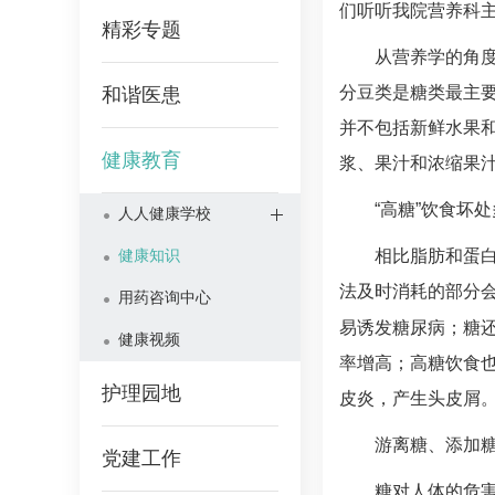
们听听我院
营养科
精彩专题
从营养学的角
分豆类是糖类最主要
和谐医患
并不包括新鲜水果和
健康教育
浆、果汁和浓缩果
“高糖”饮食坏处
人人健康学校
健康知识
相比脂肪和蛋
法及时消耗的部分会
用药咨询中心
易诱发
糖尿病
；糖
健康视频
率增高；高糖饮食
护理园地
皮炎，产生头皮屑
游离糖、添加
党建工作
糖对人体的危