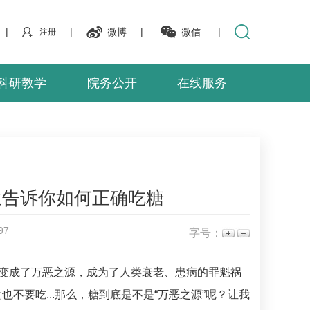
|
|
微博
|
微信
|
注册
科研教学
院务公开
在线服务
生告诉你如何正确吃糖
97
字号：
”变成了万恶之源，成为了人类衰老、患病的罪魁祸
要吃...那么，糖到底是不是“万恶之源”呢？让我