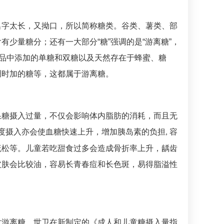
名字太长，又拗口，所以简称糖类。谷类、薯类、部
少量糖分；还有一大部分“糖”强调的是“游离糖”，
食品中添加的单糖和双糖以及天然存在于蜂蜜、糖
调时加的糖等，这都属于游离糖。
果糖摄入过量，不仅会影响体内脂肪的消耗，而且无
过度摄入亦会使血糖快速上升，增加胰岛素的负担
容
,
疏松等。儿童若吃甜食过多会造成骨折率上升，龋齿
皮肤会比较油，容易长青春痘和长色斑，易得脂溢性
对游离糖。
世卫在新制定的《成人和儿童糖摄入量指