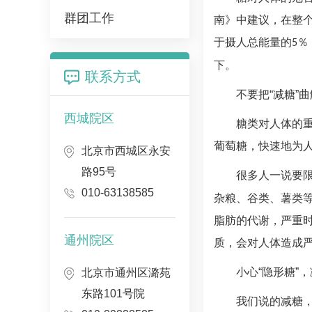
群团工作
南》中建议，在整
于摄人总能量的
％
5
下。
联系方式
不要把“减糖”曲
西城院区
糖类对人体的
葡萄糖，快速地为
北京市西城区永安
路95号
很多人一说要限
010-63138585
杂粮、谷类、薯类
脂肪的代谢，严重
通州院区
质，会对人体造成
小心“隐形糖”，
北京市通州区潞苑
东路101号院
我们说的减糖