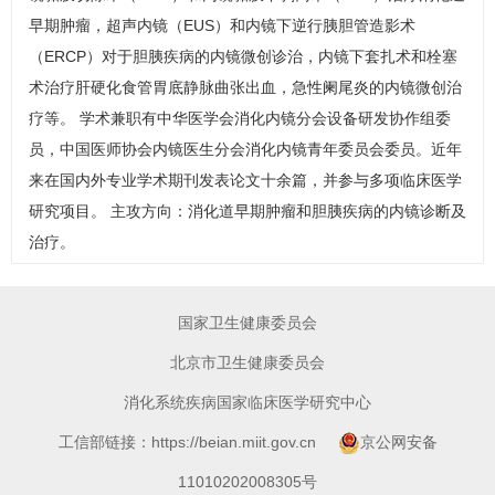
早期肿瘤，超声内镜（EUS）和内镜下逆行胰胆管造影术
（ERCP）对于胆胰疾病的内镜微创诊治，内镜下套扎术和栓塞
术治疗
肝硬化
食管胃底静脉曲张出血，急性阑尾炎的内镜微创治
疗等。 学术兼职有中华医学会消化内镜分会设备研发协作组委
员，中国医师协会内镜医生分会消化内镜青年委员会委员。近年
来在国内外专业学术期刊发表论文十余篇，并参与多项临床医学
研究项目。 主攻方向：消化道早期肿瘤和胆胰疾病的内镜诊断及
治疗。
国家卫生健康委员会
北京市卫生健康委员会
消化系统疾病国家临床医学研究中心
工信部链接：https://beian.miit.gov.cn
京公网安备
11010202008305号