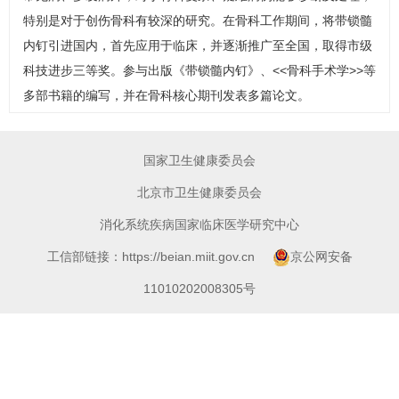
特别是对于创伤
骨科
有较深的研究。在
骨科
工作期间，将带锁髓
内钉引进国内，首先应用于临床，并逐渐推广至全国，取得市级
科技进步三等奖。参与出版《带锁髓内钉》、<<
骨科
手术学>>等
多部书籍的编写，并在
骨科
核心期刊发表多篇论文。
国家卫生健康委员会
北京市卫生健康委员会
消化系统疾病国家临床医学研究中心
工信部链接：https://beian.miit.gov.cn
京公网安备
11010202008305号