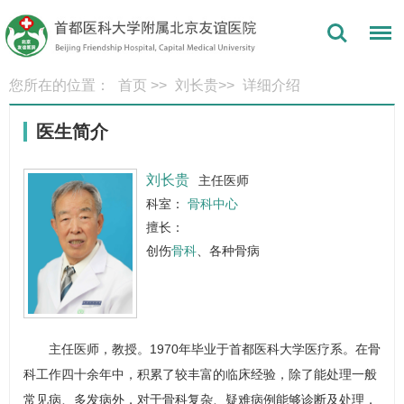
您所在的位置：
首页
>>
刘长贵
>>
详细介绍
医生简介
刘长贵
主任医师
科室：
骨科中心
擅长：
创伤
骨科
、各种骨病
主任医师
，教授。1970年毕业于首都医科大学医疗系。在
骨
科
工作四十余年中，积累了较丰富的临床经验，除了能处理一般
常见病、多发病外，对于
骨科
复杂、疑难病例能够诊断及处理，