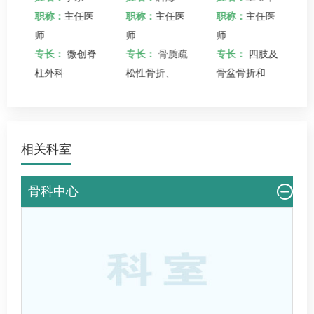
医
职称：
主任医
职称：
主任医
职称：
主任医
师
师
师
节
专长：
微创脊
专长：
骨质疏
专长：
四肢及
与
柱外科
松性骨折、脊
骨盆骨折和骨
骨
柱外科、脊柱
质疏松
内牵引
(Bacfuse)等微
相关科室
创治疗中老年
腰椎退行性疾
病
骨科中心