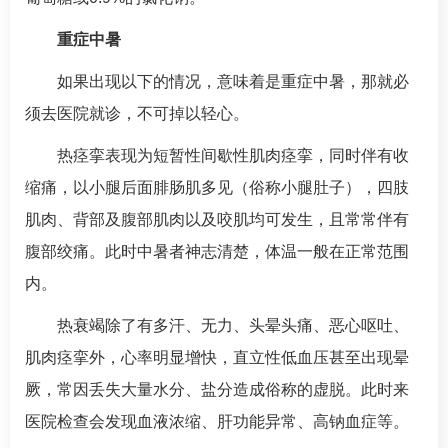
重症中暑
如果出现以下的情况，意味着是重症中暑，那就必
须去医院就诊，不可掉以轻心。
热痉挛表现为短暂性间歇性肌肉痉挛，同时伴有收
缩痛，以小腿后面腓肠肌多见（俗称小腿肚子），四肢
肌肉、背部及腹部肌肉以及咬肌均可发生，且常常伴有
腹部绞痛。此时中暑者神志清楚，体温一般在正常范围
内。
热衰竭除了有多汗、无力、头晕头痛、恶心呕吐、
肌肉痉挛外，心率明显增快，直立性低血压甚至出现晕
厥，常因丢失大量水分、盐分造成俗称的虚脱。此时来
医院检查会发现血液浓缩、肝功能异常、高钠血症等。