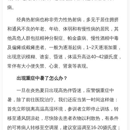
病。
经典热射病也称非劳力性热射病，多见于居住拥挤
和通风不良的年老、年幼、体弱和有慢性病的居民，其
他高危人群包括精神分裂症、帕金森病、慢性酒精中毒
及偏瘫或截瘫患者。一般为逐渐起病，1~2天逐渐加重，
出现意识模糊、谵妄、
昏迷
，体温升高达40~42摄氏度，
常伴有大小便失禁、心衰、肾衰等表现。
出现重症中暑了怎么办？
一旦在炎热夏日出现高热伴
昏迷
，应警惕重症中
暑，除了前往医院治疗。我们还应当第一时间这样做：
首先立即脱离高温高湿环境，参训者立即停止训练，转
移至通风阴凉处，尽快除去患者衣物以利散热，有条件
的可将病人转移至空调屋，建议室温调至16-20摄氏度；