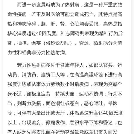
而进一步发展就成为了热射病，这是一种严重的致
命性疾病，若不及时医治可能会造成死亡。其特点是高
热和神志障碍，脑、肝、肾、心脏均会受损。高热是指
核心温度超过40摄氏度。神志障碍则表现为精神行为异
常，抽搐、谵妄（俗称说胡话）、
昏迷
。热射病分为劳
力性和经典非劳力性热射病。
劳力性热射病多见于健康年轻人，如部队官兵、运
动员、消防员、建筑工人等，在高温高湿环境下进行高
强度训练或从事体力劳动数小时后发病，表现为突感全
身不适，如极度疲劳，持续头痛，运动不协调，行为不
当，判断力受损，面色潮红或苍白，恶心呕吐。晕厥
等，可伴有大量出汗或无汗，体温迅速升高达40摄氏度
以上，出现谵妄、癫痫发作、意识水平下降和
昏迷
；也
有人缺乏先兆表现而在运动突然晕厥或意识丧失而发