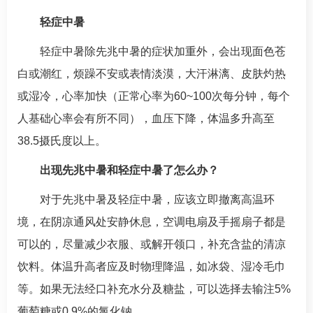
轻症中暑
轻症中暑除先兆中暑的症状加重外，会出现面色苍
白或潮红，烦躁不安或表情淡漠，大汗淋漓、皮肤灼热
或湿冷，心率加快（正常心率为60~100次每分钟，每个
人基础心率会有所不同），血压下降，体温多升高至
38.5摄氏度以上。
出现先兆中暑和轻症中暑了怎么办？
对于先兆中暑及轻症中暑，应该立即撤离高温环
境，在阴凉通风处安静休息，空调电扇及手摇扇子都是
可以的，尽量减少衣服、或解开领口，补充含盐的清凉
饮料。体温升高者应及时物理降温，如冰袋、湿冷毛巾
等。如果无法经口补充水分及糖盐，可以选择去输注5%
葡萄糖或0.9%的氯化钠。