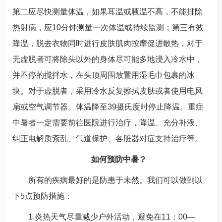
第二应尽快测量体温，如果耳温或腋温不高，不能排除
热射病，应10分钟测量一次体温或持续监测；第三有效
降温，脱去衣物同时进行皮肤肌肉按摩促进散热，对于
无虚脱者可将除头以外的身体尽可能多地浸入冷水中，
并不停的搅拌水，在头顶周围放置用湿毛巾包裹的冰
块。对于虚脱者，采用冷水反复擦拭皮肤或者使用电风
扇或空气调节器。体温降至39摄氏度时停止降温。重症
中暑者一定需要前往医院进行治疗，降温、充分补液、
纠正电解质紊乱、气道保护、各脏器对症支持治疗等。
如何预防中暑？
所有的疾病最好的是防患于未然。我们可以做到以
下5点预防措施：
1.炎热天气尽量减少户外活动，避免在11：00—