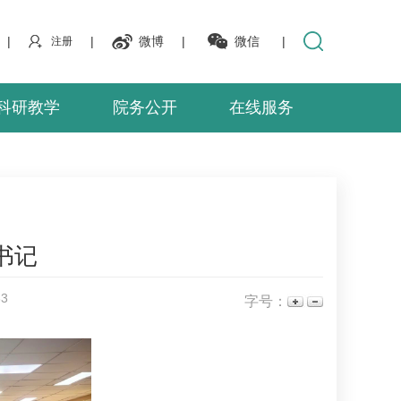
|
|
微博
|
微信
|
注册
科研教学
院务公开
在线服务
书记
33
字号：