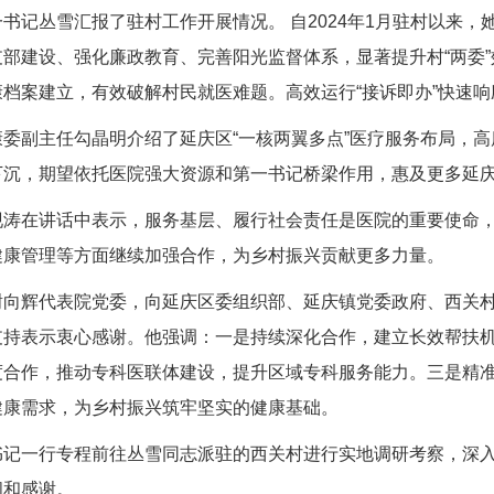
书记丛雪汇报了驻村工作开展情况。 自2024年1月驻村以来，
部建设、强化廉政教育、完善阳光监督体系，显著提升村“两委
档案建立，有效破解村民就医难题。高效运行“接诉即办”快速
委副主任勾晶明介绍了延庆区“一核两翼多点”医疗服务布局，
下沉，期望依托医院强大资源和第一书记桥梁作用，惠及更多延
现涛
在讲话中表示，服务基层、履行社会责任是医院的重要使命
健康管理等方面继续加强合作，为乡村振兴贡献更多力量。
谢向辉代表院党委，向延庆区委组织部、延庆镇党委政府、西关
支持表示衷心感谢。他强调：一是持续深化合作，建立长效帮扶
度合作，推动专科医联体建设，提升区域专科服务能力。三是精
健康需求，为乡村振兴筑牢坚实的健康基础。
书记一行专程前往丛雪同志派驻的西关村进行实地调研考察，深
问和感谢。