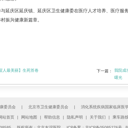
委与延庆区延庆镇、延庆区卫生健康委在医疗人才培养、医疗服
乡村振兴健康新篇章。
谊人最美丽】生死答卷
我院成
下一篇：
曙光
康委员会
|
北京市卫生健康委员会
|
消化系统疾病国家临床医
网站首页
|
网站地图
|
帮助信息
|
隐私声明
|
关于我们
|
乘车路
3138585 版权所有：北京友谊医院
ICP备案：京ICP备05085276号
技