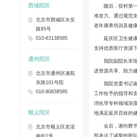
西城院区
随后，驻村第一
准发力。通过规范支
北京市西城区永安
老年康养培训及健康
路95号
010-63138585
延庆区卫生健康
支持优质医疗资源
通州院区
我院副院长
宋
进资源共享、助力
北京市通州区潞苑
东路101号院
我院党委书记
010-80838585
工作给予的指导和
消化等专科领域深
顺义院区
地满足延庆百姓的
会后，谢向辉
北京市顺义区友谊
部表达了诚挚的慰
南街1号