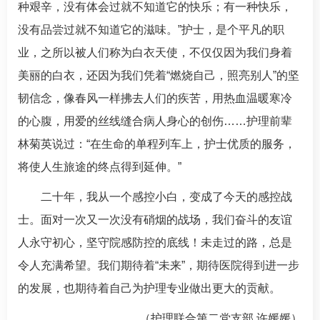
种艰辛，没有体会过就不知道它的快乐；有一种快乐，
没有品尝过就不知道它的滋味。”护士，是个平凡的职
业，之所以被人们称为白衣天使，不仅仅因为我们身着
美丽的白衣，还因为我们凭着“燃烧自己，照亮别人”的坚
韧信念，像春风一样拂去人们的疾苦，用热血温暖寒冷
的心腹，用爱的丝线缝合病人身心的创伤……护理前辈
林菊英说过：“在生命的单程列车上，护士优质的服务，
将使人生旅途的终点得到延伸。”
二十年，我从一个感控小白，变成了今天的感控战
士。面对一次又一次没有硝烟的战场，我们奋斗的友谊
人永守初心，坚守院感防控的底线！未走过的路，总是
令人充满希望。我们期待着“未来”，期待医院得到进一步
的发展，也期待着自己为护理专业做出更大的贡献。
（
护理联合第二党支部
许媛媛
）