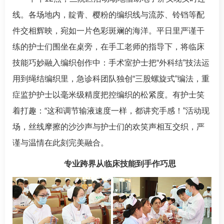
线。各场地内，靛青、樱粉的编织线与流苏、铃铛等配
件交相辉映，宛如一片色彩斑斓的海洋。平日里严谨干
练的护士们围坐在桌旁，在手工老师的指导下，将临床
技能巧妙融入编织创作中：手术室护士把“外科结”技法运
用到绳结编织里，
急诊科
团队独创“三股螺旋式”编法，重
症监护护士以毫米级精度把控编织的松紧度。有护士笑
着打趣：“这和调节输液速度一样，都讲究手感！”活动现
场，丝线摩擦的沙沙声与护士们的欢笑声相互交织，严
谨与温情在此刻完美融合。
专业跨界从临床技能到手作巧思