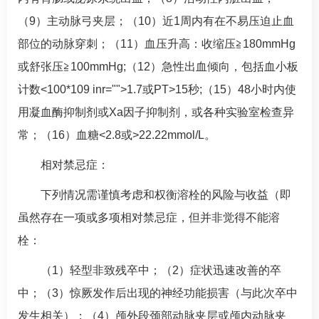
（9）主动脉弓夹层；（10）近1周内有在不易压迫止血
部位的动脉穿刺；（11）血压升高：收缩压≧180mmHg
或舒张压≧100mmHg;（12）急性出血倾向，包括血小板
计数<100*109 inr="">1.7或PT>15秒;（15）48小时内使
用凝血酶抑制剂或Xa因子抑制剂，或各种实验室检查异
常；（16）血糖<2.8或>22.22mmol/L。
相对禁忌症：
下列情况需谨慎考虑和权衡溶栓的风险与收益（即
虽然存在一项或多项相对禁忌症，但并非觉得不能溶
栓：
（1）轻型非致残卒中；（2）症状迅速改善的卒
中；（3）惊厥发作后出现的神经功能损害（与此次卒中
发生相关）；（4）颅外段颈部动脉夹层或颅内动脉夹