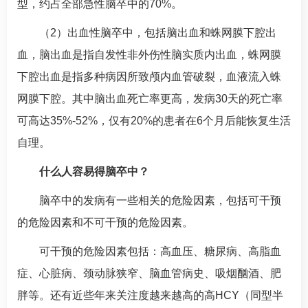
型，约占全部急性脑卒中的70%。
（2）出血性脑卒中，包括脑出血和蛛网膜下腔出
血，脑出血是指自发性非外伤性脑实质内出血，蛛网膜
下腔出血是指多种病因所致颅内血管破裂，血液流入蛛
网膜下腔。其中脑出血死亡率更高，发病30天的死亡率
可高达35%-52%，仅有20%的患者在6个月后能恢复生活
自理。
什么人容易得脑卒中？
脑卒中的发病有一些相关的危险因素，包括可干预
的危险因素和不可干预的危险因素。
可干预的危险因素包括：
高血压
、
糖尿病
、
高脂血
症
、心脏病、颈动脉狭窄、脑血管病史、吸烟酗酒、肥
胖等。还有近些年来关注度越来越高的高HCY（同型半