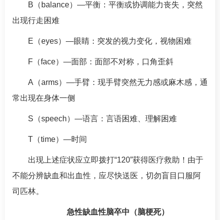
B（balance）—平衡：平衡或协调能力丧失，突然
出现行走困难
E（eyes）—眼睛：突发的视力变化，视物困难
F（face）—面部：面部不对称，口角歪斜
A（arms）—手臂：现手臂突然无力感或麻木感，通
常出现在身体一侧
S（speech）—语言：言语困难、理解困难
T（time）—时间
出现上述症状应立即拨打“120”获得医疗救助！由于
不能分辨缺血和出血性，应尽快送医，切勿盲目口服阿
司匹林。
急性缺血性脑卒中（
脑梗死
）