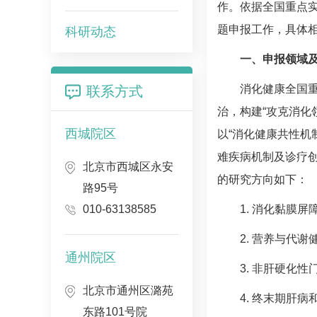
作。依据全国重点
题申报工作，具体
科研动态
一、申报领域
消化健康全国
联系方式
治，构建“攻克消化
西城院区
以“消化健康共性机
难疾病机制及诊疗创
北京市西城区永安
的研究方向如下：
路95号
010-63138585
1. 消化黏膜
2. 营养与代谢
通州院区
3. 非
肝硬化
性
北京市通州区潞苑
4. 终末期肝
东路101号院