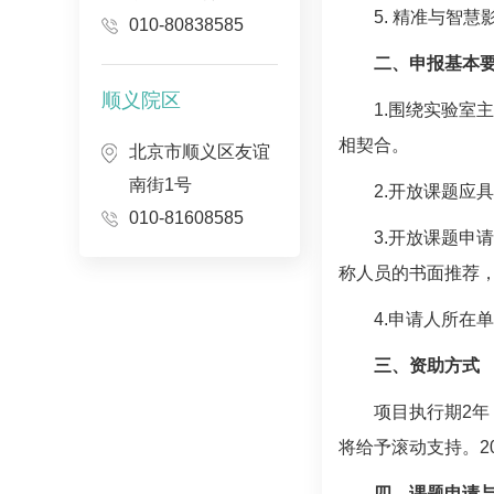
5. 精准与智慧
010-80838585
二、申报基本
顺义院区
1.围绕实验
相契合。
北京市顺义区友谊
南街1号
2.开放课题
010-81608585
3.开放课题申
称人员的书面推荐
4.申请人所
三、资助方式
项目执行期2年
将给予滚动支持。2
四、课题申请