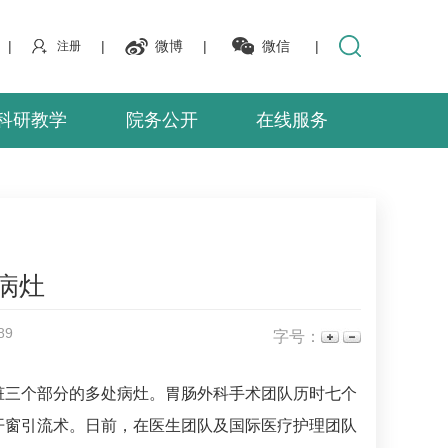
|
|
微博
|
微信
|
注册
科研教学
院务公开
在线服务
病灶
89
字号：
脏三个部分的多处病灶。胃肠外科手术团队历时七个
开窗引流术。日前，在医生团队及国际医疗护理团队