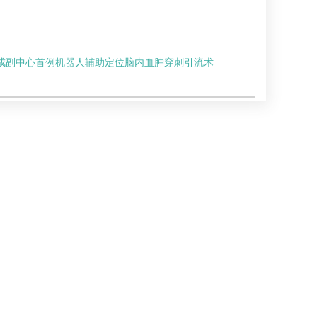
成副中心首例机器人辅助定位脑内血肿穿刺引流术