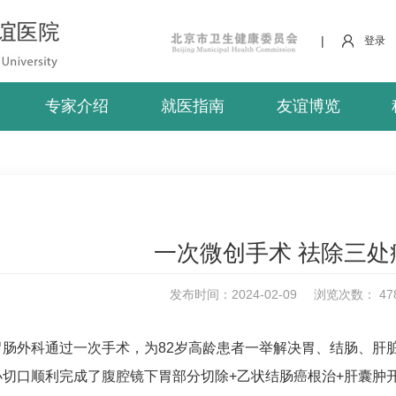
|
登录
专家介绍
就医指南
友谊博览
一次微创手术 祛除三处
发布时间：2024-02-09
浏览次数：
47
胃肠外科通过一次手术，为82岁高龄患者一举解决胃、结肠、肝
小切口顺利完成了腹腔镜下胃部分切除+乙状结肠癌根治+肝囊肿