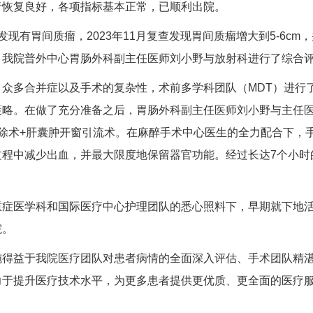
者恢复良好，各项指标基本正常，已顺利出院。
发现有胃间质瘤，2023年11月复查发现胃间质瘤增大到5-6c
，我院普外中心胃肠外科副主任医师
刘小野
与
放射科
进行了综合
、众多合并症以及手术的复杂性，术前多学科团队（MDT）进行
策略。在做了充分准备之后，胃肠外科副主任医师
刘小野
与主任
切除术+肝囊肿开窗引流术。在麻醉手术中心医生的全力配合下，
过程中减少出血，并最大限度地保留器官功能。经过长达7个小时
重症医学科
和
国际医疗中心
护理团队的悉心照料下，早期就下地活
院。
施得益于我院医疗团队对患者病情的全面深入评估、手术团队精
力于提升医疗技术水平，为更多患者提供更优质、更全面的医疗