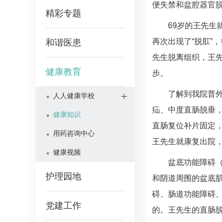
便失禁和盆腔器官
精彩专题
69岁的王先生
再次出现了“脱肛”
和谐医患
先生脱离组织，王
健康教育
步。
了解到我院普外
人人健康学校
疝、中度直肠脱垂，
健康知识
直肠复位补片固定，
用药咨询中心
王先生就康复出院
健康视频
盆底功能障碍（p
护理园地
和阴道周围的盆底肌
碍、肠道功能障碍
党建工作
的。王先生的直肠