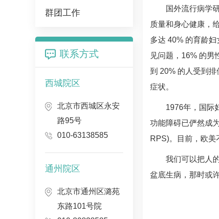
国外流行病学
群团工作
质量和身心健康，给
多达 40% 的育
联系方式
见问题，16% 的
到 20% 的人受
西城院区
症状。
北京市西城区永安
1976年，国
路95号
功能障碍已俨然成为一个
010-63138585
RPS)。目前，欧
我们可以把人
通州院区
盆底生病，那时或许
北京市通州区潞苑
东路101号院