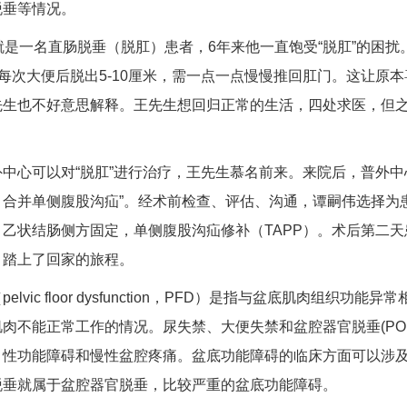
脱垂等情况。
就是一名直肠脱垂（脱肛）患者，6年来他一直饱受“脱肛”的困
，每次大便后脱出5-10厘米，需一点一点慢慢推回肛门。这让
先生也不好意思解释。王先生想回归正常的生活，四处求医，但
中心可以对“脱肛”进行治疗，王先生慕名前来。来院后，普外中
合并单侧腹股沟疝”。经术前检查、评估、沟通，
谭嗣伟
选择为
乙状结肠侧方固定，单侧腹股沟疝修补（TAPP）。术后第二天
，踏上了回家的旅程。
elvic floor dysfunction，PFD）是指与盆底肌肉
肉不能正常工作的情况。尿失禁、大便失禁和盆腔器官脱垂(PO
、性功能障碍和慢性盆腔疼痛。盆底功能障碍的临床方面可以涉
脱垂就属于盆腔器官脱垂，比较严重的盆底功能障碍。