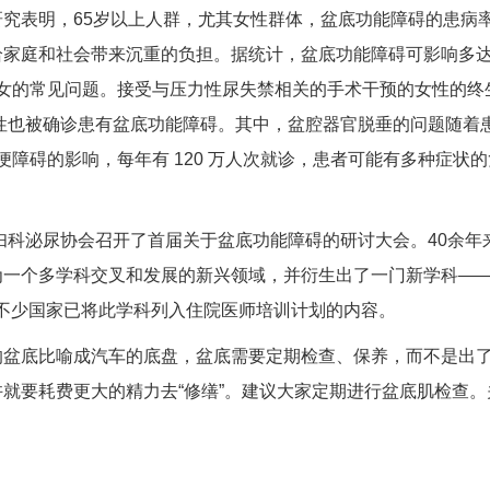
研究表明，65岁以上人群，尤其女性群体，盆底功能障碍的患病
家庭和社会带来沉重的负担。据统计，盆底功能障碍可影响多达 
龄妇女的常见问题。接受与压力性尿失禁相关的手术干预的女性的终生
男性也被确诊患有盆底功能障碍。其中，盆腔器官脱垂的问题随着
到排便障碍的影响，每年有 120 万人次就诊，患者可能有多种症
际妇科泌尿协会召开了首届关于盆底功能障碍的研讨大会。40余
多学科交叉和发展的新兴领域，并衍生出了一门新学科——盆底重建外科(rec
美不少国家已将此学科列入住院医师培训计划的内容。
的盆底比喻成汽车的底盘，盆底需要定期检查、保养，而不是出
就要耗费更大的精力去“修缮”。建议大家定期进行盆底肌检查