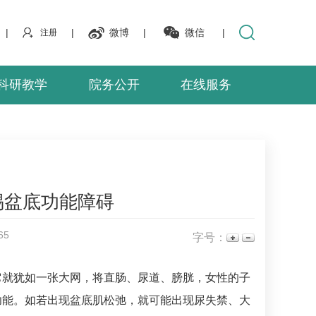
|
|
微博
|
微信
|
注册
科研教学
院务公开
在线服务
惕盆底功能障碍
65
字号：
它就犹如一张大网，将直肠、尿道、膀胱，女性的子
功能。如若出现盆底肌松弛，就可能出现尿失禁、大