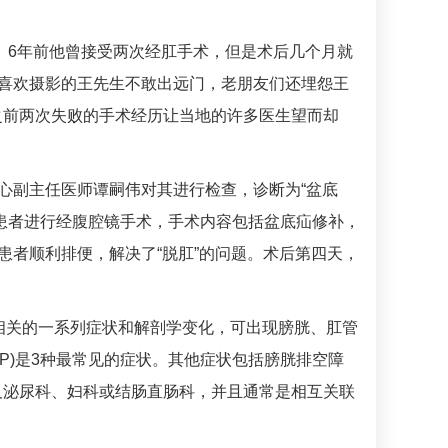
扰。6年前他曾接受两次经肛手术，但是术后几个月就
原本喜欢摄影的王先生不敢出远门，老朋友们还埋怨王
之前两次失败的手术经历让当地的许多医生望而却
心副主任医师
谭嗣伟
对其进行检查，诊断为“盆底
患者进行经腹腔镜手术，手术内容包括盆底疝修补，
患者顺利排便，解决了“脱肛”的问题。术后第四天，
组织功能异常相关的一系列症状和解剖学变化，可出现膀胱、肛管
P)是3种最常见的症状。其他症状包括膀胱排空障
及泌尿科、妇科或结肠直肠科，并且通常是相互关联