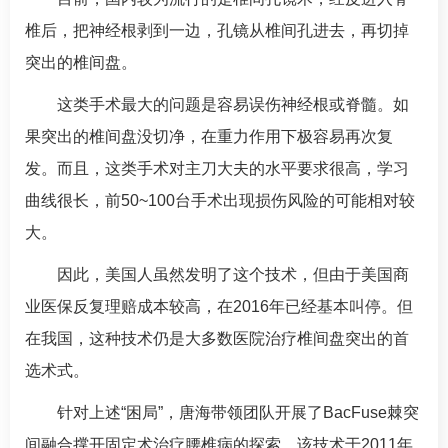
椎后，把神经根剥到一边，孔镜从椎间孔进去，再切掉
突出的椎间盘。
这类手术最大的问题是容易误伤神经根或脊髓。如
果突出的椎间盘没切净，在重力作用下极容易再次复
发。而且，这类手术对主刀大夫的水平要求很高，学习
曲线很长，前50~100台手术出现损伤风险的可能相对较
大。
因此，美国人虽然发明了这个技术，但由于美国商
业医保反复理赔成本较高，在2016年已经基本叫停。但
在我国，这种技术仍是大多数医院治疗椎间盘突出的首
选术式。
针对上述“困局”，
唐海
带领团队开展了BacFuse棘突
间融合撑开固定术治疗腰椎病的探索。该技术于2011年