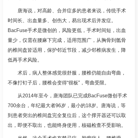
唐海
说，对高龄、合并症多的患者来说，传统手术
时间长、出血量多、创伤大，易出现术后并发症。
BacFuse手术是微创的，风险更低，手术时间短，出血
量少，仅需在腰麻下完成，适用范围广，从胸骨到骶骨
的椎间盘皆适用，保护邻近节段，减少邻椎病发生，降
低再手术风险。
术后，病人整体感觉很舒服，腰椎仍能自由弯曲，
不像打钉子后，腰椎会变得“很板”，弯曲受限。
从2014年至今，
唐海
团队已完成BacFuse微创手术
700余台，年纪最大者96岁，最小的18岁。
唐海
说，等
到患者突出的椎间盘完全复位后，这个撑开器还可以取
出，即便不取出，也能终身使用，核磁检查不受影响。