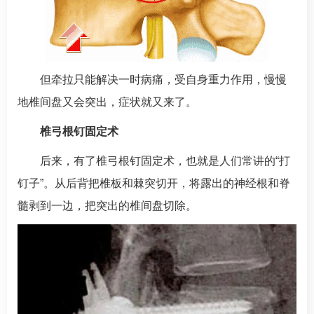
但牵拉只能解决一时病痛，受自身重力作用，慢慢
地椎间盘又会突出，症状就又来了。
椎弓根钉固定术
后来，有了椎弓根钉固定术，也就是人们常讲的“打
钉子”。从后背把椎板和棘突切开，将露出的神经根和脊
髓剥到一边，把突出的椎间盘切除。