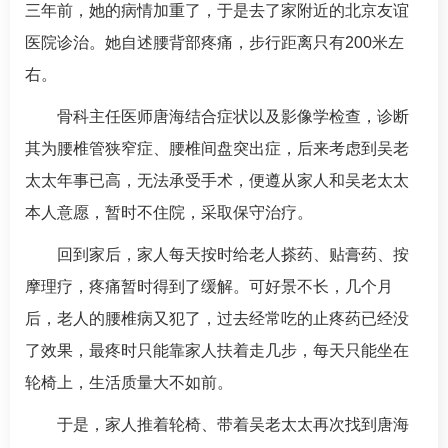
三年前，她的病情加重了，于是去了家附近的北京友谊
医院诊治。她自述腰背部疼痛，步行距离只有200米左
右。
骨科
主任医师
唐海
结合症状以及影像学检查，诊断
其为腰椎管狭窄症、腰椎间盘突出症，后来考虑到吴老
太太年事已高，无法承受手术，便遵从家人和吴老太太
本人意愿，暂时不住院，采取保守治疗。
回到家后，家人每天按时给老人搽药、贴膏药、按
摩理疗，疼痛暂时得到了缓解。可好景不长，几个月
后，老人的腰椎病又犯了，过去经常吃的止疼药已经没
了效果，最疼时只能靠家人扶着走几步，每天只能坐在
轮椅上，生活质量大不如前。
于是，家人推着轮椅、带着吴老太太再次找到
唐海