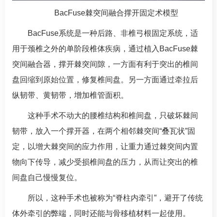
BacFuse棘突间融合撑开固定术模型
BacFuse系统是一种后路、非椎弓根固定系统，适
用于颈椎之外的单阶段椎体疾病，通过植入BacFuse棘
突间融合器，撑开棘突间隙，一方面有利于突出的椎间
盘回缩到原始位置，修复椎间盘。另一方面通过牵拉后
纵韧带、黄韧带，增加椎管面积。
这种手术不动大的腰椎结构和椎间盘，只破坏棘间
韧带，放入一个撑开器，在两个相邻棘突间“叠瓦状”固
定，以增大棘突间的应力作用，让重力通过棘突间内置
物向下传导，减少受损椎间盘的压力，从而让突出的椎
间盘自己慢慢复位。
所以，这种手术也被称为“脊柱内牵引”，避开了传统
体外牵引的弊端，同时还能与骨移植材料一起使用。