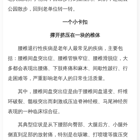
公园散步，回到老单位转一转。
一个小卡扣
撑开挤压在一块的椎体
腰椎退行性疾病是老年人最常见的疾病，主要包
括：腰椎间盘突出症、腰椎管狭窄症、腰椎滑脱症，大
多都会表现出腰痛、下肢疼痛和麻木、间歇性跛行、行
走困难等，严重影响老年人的日常生活质量。
其中，腰椎间盘突出症是由于腰椎间盘退变、纤维
环破裂、髓核突出而刺激或压迫脊神经根、马尾神经所
表现的一种临床综合征。
其典型症状是从下腰部向臀部、大腿后方、小腿外
侧直到足部的放射痛，特别是在咳嗽、打喷嚏等腹压突