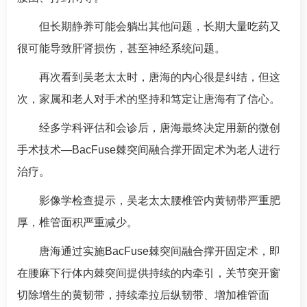
但长期静养可能会躺出其他问题，长期大量吃药又
很可能导致肝肾损伤，甚至神经系统问题。
再次看到吴老太太时，
唐海
的内心很是纠结，但这
次，家属和老人对手术的坚持和笃定让
唐海
有了信心。
经多学科评估和会诊后，
唐海
最终决定用新的微创
手术技术—BacFuse棘突间融合撑开固定术为老人进行
治疗。
影像学检查提示，吴老太太腰椎管内黄韧带严重肥
厚，椎管面积严重减少。
唐海
通过实施BacFuse棘突间融合撑开固定术，即
在腰麻下行体内棘突间提供持续的内牵引，关节突开窗
切除增生的黄韧带，持续牵拉后纵韧带、增加椎管面