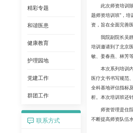
此次师资培训
精彩专题
题师资培训班”，培
资，旨在全面完善
和谐医患
我院副院长
吴
健康教育
培训邀请到了北京
敏
、
姜春燕
、
林芳
护理园地
本次系列培训
党建工作
医疗文书书写规范
全科基地评估指标
群团工作
析。本次培训班还
师资管理是住
不断提高师资队伍
联系方式