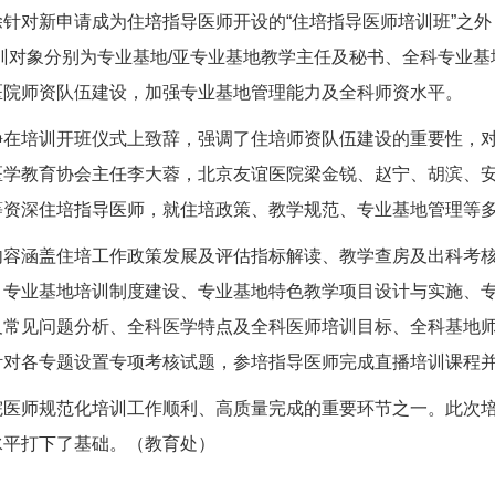
除针对新申请成为住培指导医师开设的
“住培指导医师培训班”之外
训对象分别为专业基地
/亚专业基地教学主任及秘书、全科专业
医院师资队伍建设，加强专业基地管理能力及全科师资水平。
静
在培训开班仪式上致辞，强调了住培师资队伍建设的重要性，
医学教育协会主任李大蓉，北京友谊医院
梁金锐
、
赵宁
、胡滨、
等资深住培指导医师，就住培政策、教学规范、专业基地管理等
内容涵盖住培工作政策发展及评估指标解读、教学查房及出科考
、专业基地培训制度建设、专业基地特色教学项目设计与实施、
及常见问题分析、全科医学特点及全科医师培训目标、全科基地
针对各专题设置专项考核试题，参培指导医师完成直播培训课程
院医师规范化培训工作顺利、高质量完成的重要环节之一。此次
水平打下了基础。（教育处）