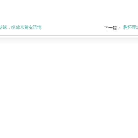
扶缘，绽放京蒙友谊情
胸怀理
下一篇：