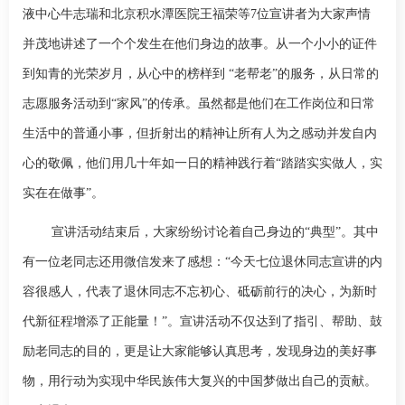
液中心牛志瑞和北京积水潭医院王福荣等
7
位宣讲者为大家声情
并茂地讲述了一个个发生在他们身边的故事。从一个小小的证件
到知青的光荣岁月，从心中的榜样到 “老帮老”的服务，从日常的
志愿服务活动到“家风”的传承。虽然都是他们在工作岗位和日常
生活中的普通小事，但折射出的精神让所有人为之感动并发自内
心的敬佩，他们用几十年如一日的精神践行着“踏踏实实做人，实
实在在做事”。
宣讲活动结束后，大家纷纷讨论着自己身边的
“典型”。其中
有一位老同志还用微信发来了感想：“今天七位退休同志宣讲的内
容很感人，代表了退休同志不忘初心、砥砺前行的决心，为新时
代新征程增添了正能量！”。宣讲活动不仅达到了指引、帮助、鼓
励老同志的目的，更是让大家能够认真思考，发现身边的美好事
物，用行动为实现中华民族伟大复兴的中国梦做出自己的贡献。