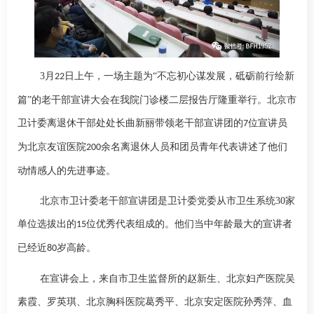
3
月
日上午，一场主题为“不忘初心谋发展，砥砺前行绘新
22
篇”的老干部宣讲大会在我院门诊楼二层报告厅隆重举行。北京市
卫计委离退休干部处处长曲新丽带领老干部宣讲团的
位宣讲员
7
为北京友谊医院
余名离退休人员和团员青年代表讲述了他们
200
动情感人的先进事迹。
北京市卫计委老干部宣讲团是卫计委党委从市卫生系统
30
家
单位选拔出的
位优秀代表组成的。他们当中年龄最大的宣讲者
15
已经近
岁高龄。
80
在宣讲会上，来自市卫生监督所的赵新生、北京妇产医院吴
素霞、罗英琪、北京胸科医院葛秀平、北京安定医院孙秀萍、血