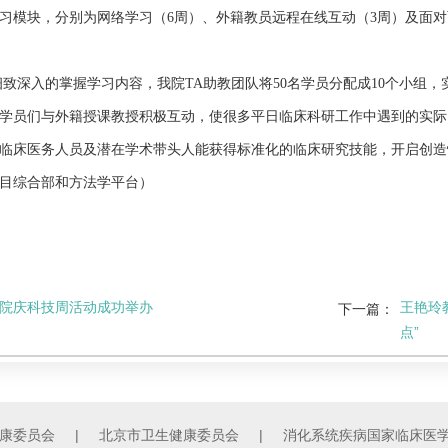
模块，分别为网络学习（6周）、外籍教员远程在线互动（3周）及面对面研讨
细致深入的掌握学习内容，我院
TA助教团队将50名学员分配成10个小
学员们与外籍授课教授积极互动，使很多平日临床科研工作中遇到的实际
临床医务人员及潜在学术带头人能获得标准化的临床研究技能，开启创造
目综合部和方法学平台）
8年院庆科技周活动成功举办
王艳玲
下一篇：
点”
康委员会
|
北京市卫生健康委员会
|
消化系统疾病国家临床医