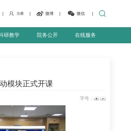
|
|
微博
|
微信
|
注册
科研教学
院务公开
在线服务
互动模块正式开课
字号：