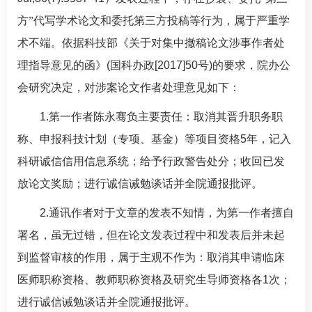
方”代写学术论文和委托第三方投稿等行为，属于严重学
术不端。依据科技部《关于对集中撤稿论文涉事作者处
理指导意见的函》
(
国科办政
[2017]50
号
)
的要求，院办公
会研究决定，对涉案论文作者处理意见如下：
1.
第一作者陈永骞负主要责任：取消其晋升职务职
称、申报科技计划（专项、基金）等项目资格
5
年，记入
科研诚信信用信息系统；给予行政警告处分；收回已发
放论文奖励；进行诚信诫勉谈话并全院通报批评。
2.
通讯作者对于文章的发表不知情，为第一作者擅自
署名，虽无过错，但在论文发表过程中和发表后并未起
到监督审核的作用，属于主观不作为：取消其申请临床
医师职称资格、教师职称资格及研究生导师资格各
1
次；
进行诚信诫勉谈话并全院通报批评。