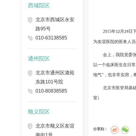
西城院区
北京市西城区永安
路95号
2015
年
月
日
12
29
010-63138585
为友谊医院的医务人员
会上，我院党委
通州院区
以一个临床医生在日常
北京市通州区潞苑
地气”，也非常实用，
东路101号院
北京市医管局基
010-80838585
室
）
顺义院区
北京市顺义区友谊
分享到：
南街1号