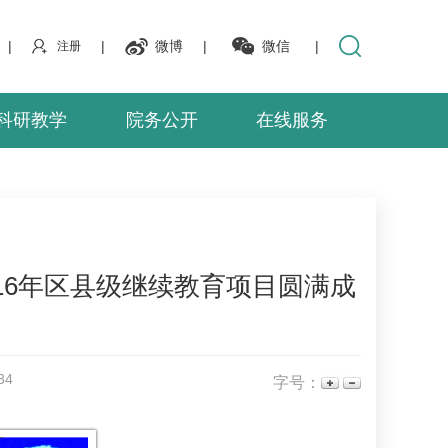
|
|
微博
|
微信
|
注册
科研教学
院务公开
在线服务
16年区县级继续教育项目圆满成
34
字号：