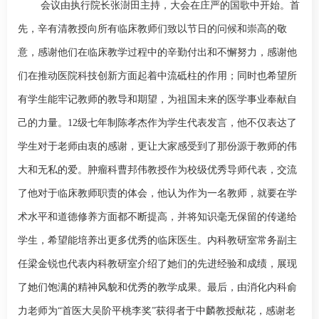
会议由执行院长
张澍田
主持，大会在庄严的国歌中开始。首
先，辛有清教授向所有临床教师们致以节日的问候和崇高的敬
意，感谢他们在临床教学过程中的辛勤付出和不懈努力，感谢他
们在推动医院科技创新方面起着中流砥柱的作用；同时也希望所
有学生能牢记教师的教导和期望，为祖国未来的医学事业奉献自
己的力量。
12
级七年制陈孝杰作为学生代表发言，他不仅表达了
学生对于老师由衷的感谢，更让大家感受到了那份源于教师的伟
大和无私的爱。
肿瘤科
曹邦伟
教授作为校级优秀导师代表，交流
了他对于临床教师职责的体会，他认为作为一名教师，就要在学
术水平和道德修养方面都不断提高，并将知识毫无保留的传递给
学生，希望能培养出更多优秀的临床医生。内科教研室常务副主
任
梁金锐
也代表内科教研室介绍了她们的先进经验和成绩，展现
了她们饱满的精神风貌和优秀的教学成果。最后，由
消化内科
俞
力
老师为“首医大吴阶平桃李奖”获得者于中麟教授献花，感谢老