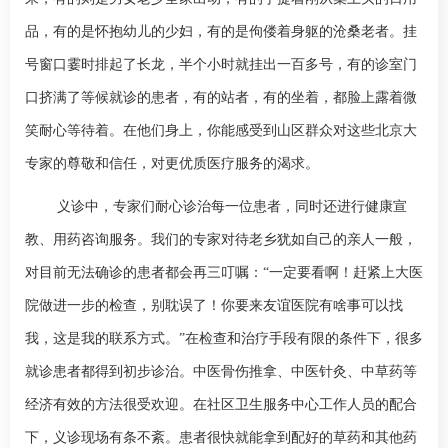
品，有的是怀抱幼儿的少妇，有的是佝偻着身躯的沧桑老者。挂
号窗口霎时排起了长龙，半个小时就挂出一百多号，有的诊室门
口挤满了等候就诊的患者，有的站者，有的坐着，都脸上露着微
笑耐心等待着。在他们身上，你能感受到山区群众对这些北京大
专家的尊敬和信任，对更优质医疗服务的渴求。
义诊中，专家们耐心诊治每一位患者，同时还进行健康宣
教、用药咨询服务。我们的专家对待老乡犹如自己的亲人一般，
对目前无法确诊的患者都会再三叮嘱：“一定要看啊！赶紧上大医
院做进一步的检查，别耽误了！你要来友谊医院有啥事可以找
我，这是我的联系方式。”在检查和治疗手段有限的条件下，很多
就诊患者都得到初步诊治。中医骨伤推拿、中医针灸、中草药等
经济有效的方法很受欢迎。在社区卫生服务中心工作人员的配合
下，义诊现场有条不紊。患者很快就能拿到配好的草药和其他药