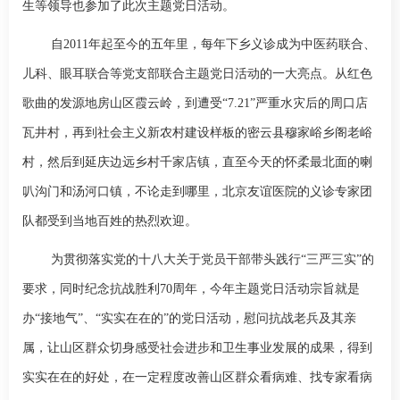
生等领导也参加了此次主题党日活动。
自
2011
年起至今的五年里，每年下乡义诊成为中医药联合、
儿科
、眼耳联合等党支部联合主题党日活动的一大亮点。从红色
歌曲的发源地房山区霞云岭，到遭受“
7.21
”严重水灾后的周口店
瓦井村，再到社会主义新农村建设样板的密云县穆家峪乡阁老峪
村，然后到延庆边远乡村千家店镇，直至今天的怀柔最北面的喇
叭沟门和汤河口镇，不论走到哪里，北京友谊医院的义诊专家团
队都受到当地百姓的热烈欢迎。
为贯彻落实党的十八大关于党员干部带头践行“三严三实”的
要求，同时纪念抗战胜利
70
周年，今年主题党日活动宗旨就是
办“接地气”、“实实在在的”的党日活动，慰问抗战老兵及其亲
属，让山区群众切身感受社会进步和卫生事业发展的成果，得到
实实在在的好处，在一定程度改善山区群众看病难、找专家看病