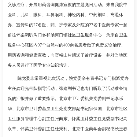
义诊治疗，开展用药咨询健康宣教的主题党日活动。来自我院
中
医科
、
儿科
、
眼科
、
耳鼻喉科
、
神经内科
、中药剂科、离退休
办、宣传科的
27
名医、药、护专家及外院的
23
名中医药专家一起
前往怀柔喇叭沟门乡和汤河口镇社区卫生服务中心，为来自卫生
服务中心辖区内
97
个自然村的
400
余名患者做了免费义诊治疗、
用药咨询和健康宣教，向官帽山村赠送了诊疗设备，并对当地医
务人员进行了医学专业知识培训。
院党委非常重视此次活动，院党委辛有青书记专门指派党办
主任龚迎光带队指导活动，张建副书记也专门听取了活动准备情
况的汇报并做了重要指示。北京市卫计委机关党委副书记李乐
华、北京市卫计委基层卫生处党支部副书记宗保国、北京市社区
卫生服务管理中心副主任张向东、怀柔卫计委主任党委副书记高
永革、怀柔卫计委副主任杜秉利、北京中医药学会副秘书长王春