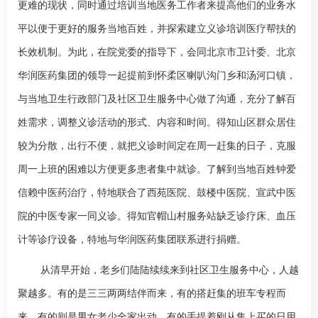
更难的现状，同时通过培训当地医务工作者来提高他们的业务水
平以便于更好的服务当地百姓，并探索建立义诊培训医疗帮扶的
长效机制。为此，在院党委的指导下，会同北京市卫计委、北京
华润医药集团的领导一起提前到怀柔区喇叭沟门乡和汤河口镇，
与当地卫生行政部门及社区卫生服务中心做了沟通，充分了解百
姓需求，调整义诊活动的形式、内容和时间。得知山区群众居住
较为分散，出行不便，就把义诊时间定在周一赶集的日子，克服
周一上班的困难以方便更多患者集中就诊。了解到当地百姓钟爱
信赖中医药治疗，特地联合了西苑医院、鼓楼中医院、宣武中医
院的中医专家一同义诊。得知官帽山村服务站缺乏诊疗床、血压
计等诊疗设备，特地与华润医药集团联系进行捐赠。
从清早开始，老乡们陆陆续续来到社区卫生服务中心，人越
聚越多。有的是三三两两结伴而来，有的搭赶集的班车专程而
来，有的则是男女老少全家出动，有的手提着刚从集上买的日用