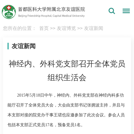
您所在的位置：
首页
>>
友谊博览
>>
友谊新闻
友谊新闻
神经内、外科党支部召开全体党员
组织生活会
2015
年
5
月
18
日中午，神经内、外科党支部在
神经内科
多功
能厅召开了全体党员大会，大会由支部书记
张拥波
主持，并且与
本支部对接的院党办干事王珺也应邀参加了此次会议。参会人员
包括本支部正式党员
17
名，预备党员
1
名。