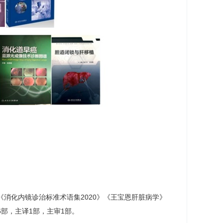
《消化内镜诊治标准术语集2020》《王宝恩肝脏病学》
6部，主译1部，主审1部。