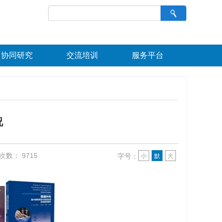
协同研究
交流培训
服务平台
况
次数：
9715
字号：
小
默
大