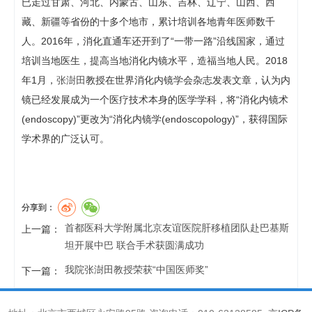
已走过甘肃、河北、内蒙古、山东、吉林、辽宁、山西、西
藏、新疆等省份的十多个地市，累计培训各地青年医师数千
人。2016年，消化直通车还开到了“一带一路”沿线国家，通过
培训当地医生，提高当地消化内镜水平，造福当地人民。2018
年1月，
张澍田
教授在世界消化内镜学会杂志发表文章，认为内
镜已经发展成为一个医疗技术本身的医学学科，将“消化内镜术
(endoscopy)”更改为“消化内镜学(endoscopology)”，获得国际
学术界的广泛认可。
分享到：
首都医科大学附属北京友谊医院肝移植团队赴巴基斯
上一篇：
坦开展中巴 联合手术获圆满成功
我院张澍田教授荣获“中国医师奖”
下一篇：